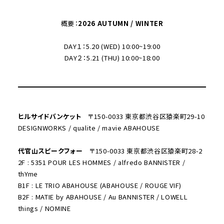
概要：
2026 AUTUMN / WINTER
DAY１：5.20 (WED) 10:00~19:00
DAY２：​5.21 (THU) 10:00~18:00
ヒルサイドバンケット
〒150-0033 東京都渋谷区猿楽町29-10
DESIGNWORKS / qualite / mavie ABAHOUSE
代官山スピークフォー
〒150-0033 東京都渋谷区猿楽町28-2
2F : 5351 POUR LES HOMMES / alfredo BANNISTER /
thYme
B1F : LE TRIO ABAHOUSE (ABAHOUSE / ROUGE VIF)
B2F : MATIE by ABAHOUSE / Au BANNISTER / LOWELL
things / NOMINE