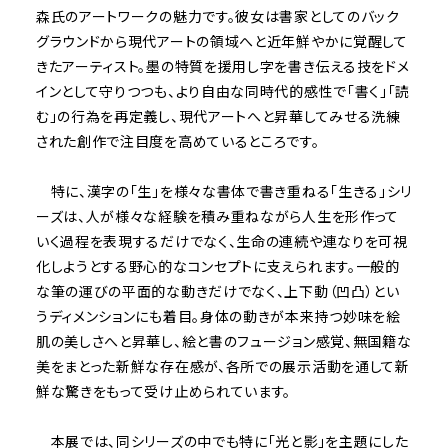
森氏のアートワークの魅力です。彼女は書家としてのバック
グラウンドから現代アートの領域へと近年鮮やかに覚醒して
きたアーティスト。墨の特質を援用し字を書き伝える技をドメ
インとして守りつつも、より自由な同時代的感性で「書く」「読
む」の行為を再定義し、現代アートへと昇華してみせる洗練
された創作で注目度を高めているところです。
特に、漢字の「生」を様々な書体で書き重ねる「生きる」シリ
ーズは、人が様々な経験を積み重ねながら人生を形作って
いく過程を表現するだけでなく、生命の連続や連なりを可視
化しようとする野心的なコンセプトに支えられます。一般的
な筆の運びの平面的な動きだけでなく、上下動（凹凸）とい
うディメンションにも着目。身体の動きが本来持つ妙味を絵
肌の美しさへと昇華し、絵と書のフュージョン感覚、無国籍な
美をまとった新鮮な存在感が、各所での展示活動を通して新
鮮な驚きをもって受け止められています。
本展では、同シリーズの中でも特に「光と影」を主題にした