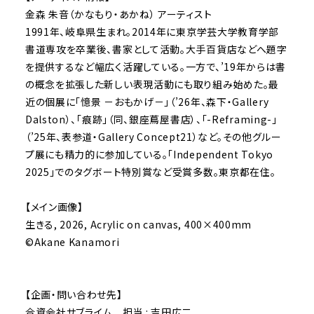
金森 朱音（かなもり・あかね） アーティスト
1991年、岐阜県生まれ。2014年に東京学芸大学教育学部
書道専攻を卒業後、書家として活動。大手百貨店などへ題字
を提供するなど幅広く活躍している。一方で、’19年からは書
の概念を拡張した新しい表現活動にも取り組み始めた。最
近の個展に「憶景 －おもかげ－」（’26年、森下・Gallery
Dalston）、「痕跡」（同、銀座蔦屋書店）、「-Reframing-」
（’25年、表参道・Gallery Concept21）など。その他グルー
プ展にも精力的に参加している。「Independent Tokyo
2025」でのタグボート特別賞など受賞多数。東京都在住。
【メイン画像】
生きる, 2026, Acrylic on canvas, 400×400mm
©Akane Kanamori
【企画・問い合わせ先】
合資会社サブライム 担当 : 吉田広二