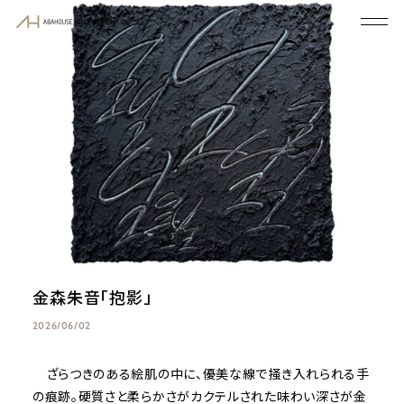
金森朱音「抱影」
2026/06/02
ざらつきのある絵肌の中に、優美な線で掻き入れられる手
の痕跡。硬質さと柔らかさがカクテルされた味わい深さが金